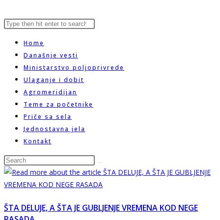
Search
Press
website
this
Escape
Home
website
to
Današnje vesti
close
Ministarstvo poljoprivrede
search
the
Ulaganje i dobit
search
Agromeridijan
panel.
Teme za početnike
Priče sa sela
Jednostavna jela
Kontakt
Search
this
website
ŠTA DELUJE, A ŠTA JE GUBLJENJE VREMENA KOD NEGE
RASADA