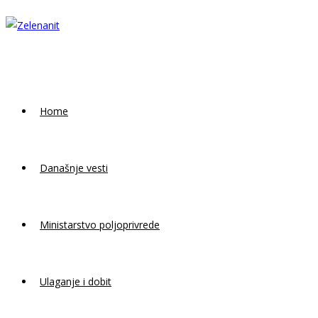
Skip
to
content
Home
Današnje vesti
Ministarstvo poljoprivrede
Ulaganje i dobit