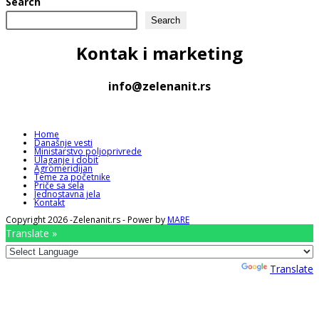
Search
Search
Kontak
i marketing
info@zelenanit.rs
Home
Današnje vesti
Ministarstvo poljoprivrede
Ulaganje i dobit
Agromeridijan
Teme za početnike
Priče sa sela
Jednostavna jela
Kontakt
Copyright 2026 -Zelenanit.rs - Power by
MARE
Translate »
Powered by
Translate