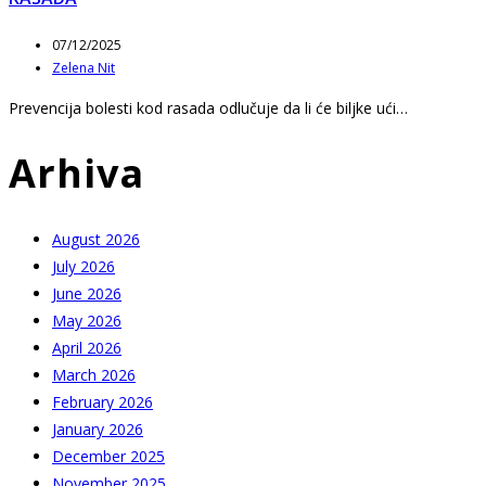
Post
07/12/2025
published:
Post
Zelena Nit
author:
Prevencija bolesti kod rasada odlučuje da li će biljke ući…
Arhiva
August 2026
July 2026
June 2026
May 2026
April 2026
March 2026
February 2026
January 2026
December 2025
November 2025