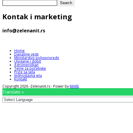
Search
Kontak
i marketing
info@zelenanit.rs
Home
Današnje vesti
Ministarstvo poljoprivrede
Ulaganje i dobit
Agromeridijan
Teme za početnike
Priče sa sela
Jednostavna jela
Kontakt
Copyright 2026 -Zelenanit.rs - Power by
MARE
Translate »