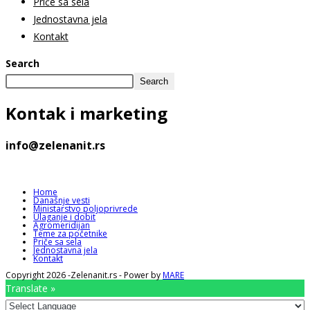
Priče sa sela
Jednostavna jela
Kontakt
Search
Search
Kontak
i marketing
info@zelenanit.rs
Home
Današnje vesti
Ministarstvo poljoprivrede
Ulaganje i dobit
Agromeridijan
Teme za početnike
Priče sa sela
Jednostavna jela
Kontakt
Copyright 2026 -Zelenanit.rs - Power by
MARE
Translate »