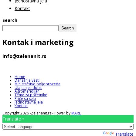
Jednostavna jela
Kontakt
Search
Search
Kontak
i marketing
info@zelenanit.rs
Home
Današnje vesti
Ministarstvo poljoprivrede
Ulaganje i dobit
Agromeridijan
Teme za početnike
Priče sa sela
Jednostavna jela
Kontakt
Copyright 2026 -Zelenanit.rs - Power by
MARE
Translate »
Powered by
Translate