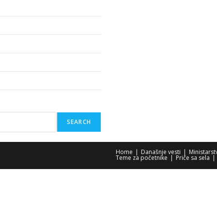
SEARCH
Home
Današnje vesti
Ministars
Teme za početnike
Priče sa sela