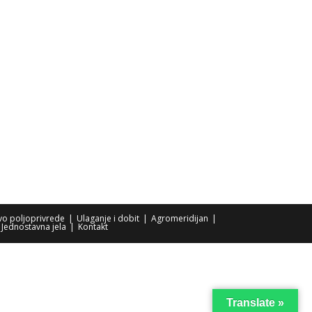
tvo poljoprivrede
Ulaganje i dobit
Agromeridijan
Jednostavna jela
Kontakt
Translate »