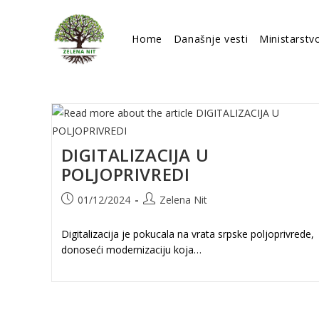
Skip
to
Home
Današnje vesti
Ministarstv
content
DIGITALIZACIJA U
POLJOPRIVREDI
Post
Post
01/12/2024
Zelena Nit
published:
author:
Digitalizacija je pokucala na vrata srpske poljoprivrede,
donoseći modernizaciju koja…