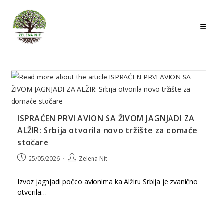
Skip
to
content
ISPRAĆEN PRVI AVION SA ŽIVOM JAGNJADI ZA
ALŽIR: Srbija otvorila novo tržište za domaće
stočare
Post
Post
25/05/2026
Zelena Nit
published:
author:
Izvoz jagnjadi počeo avionima ka Alžiru Srbija je zvanično
otvorila…