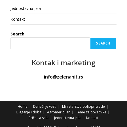
Jednostavna jela
Kontakt
Search
SEARCH
Kontak
i marketing
info@zelenanit.rs
Home
Današnje vesti
Ministarstvo poljoprivrede
Ulaganje i dobit
Agromeridijan
Teme za početnike
Priče sa sela
Jednostavna jela
Kontakt