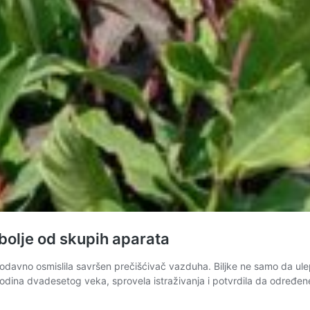
bolje od skupih aparata
 odavno osmislila savršen prečišćivač vazduha. Biljke ne samo da ulep
dina dvadesetog veka, sprovela istraživanja i potvrdila da određene