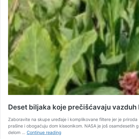
Deset biljaka koje prečišćavaju vazduh 
Zaboravite na skupe uređaje i komplikovane filtere jer je priroda
prašine i obogaćuju dom kiseonikom. NASA je još osamdesetih go
Deset
delom …
Continue reading
biljaka