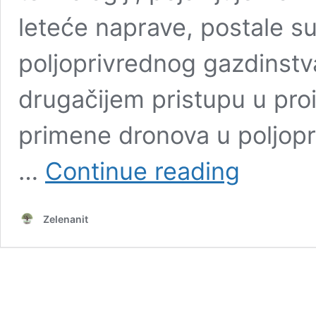
leteće naprave, postale 
poljoprivrednog gazdinstva
drugačijem pristupu u proi
primene dronova u poljopr
DRONOVI
…
Continue reading
U
POLJOPRIVREDI
NUČNA
Zelenanit
FANTASTIKA
ILI
BUDUĆNOST