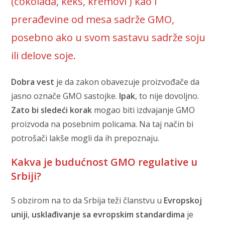
(čokolada, keks, kremovi ) kao i
prerađevine od mesa sadrže GMO,
posebno ako u svom sastavu sadrže soju
ili delove soje.
Dobra vest
je da zakon obavezuje proizvođače da
jasno označe GMO sastojke.
Ipak
, to nije dovoljno.
Zato bi sledeći korak
mogao biti izdvajanje GMO
proizvoda na posebnim policama. Na taj način bi
potrošači lakše mogli da ih prepoznaju.
Kakva je budućnost GMO regulative u
Srbiji?
S obzirom na to da Srbija teži članstvu u
Evropskoj
uniji
,
usklađivanje sa evropskim standardima
je