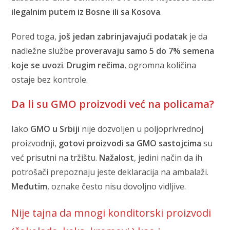
ilegalnim putem iz Bosne ili sa Kosova
.
Pored toga,
još jedan zabrinjavajući podatak
je da
nadležne službe
proveravaju samo 5 do 7% semena
koje se uvozi
.
Drugim rečima
, ogromna količina
ostaje bez kontrole.
Da li su GMO proizvodi već na policama?
Iako
GMO u Srbiji
nije dozvoljen u poljoprivrednoj
proizvodnji,
gotovi proizvodi sa GMO sastojcima
su
već prisutni na tržištu.
Nažalost
, jedini način da ih
potrošači prepoznaju jeste deklaracija na ambalaži.
Međutim
, oznake često nisu dovoljno vidljive.
Nije tajna da mnogi konditorski proizvodi