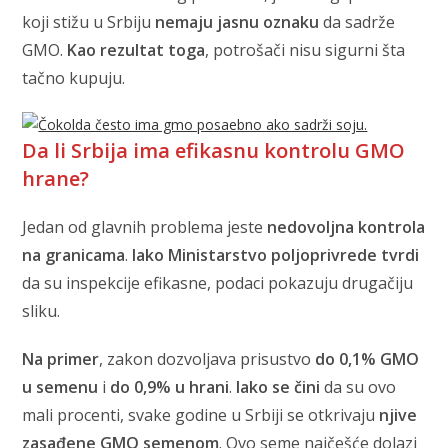
koji stižu u Srbiju
nemaju jasnu oznaku
da sadrže
GMO.
Kao rezultat toga
, potrošači nisu sigurni šta
tačno kupuju.
Da li Srbija ima efikasnu kontrolu GMO
hrane?
Jedan od glavnih problema jeste
nedovoljna kontrola
na granicama
.
Iako Ministarstvo poljoprivrede tvrdi
da su inspekcije efikasne, podaci pokazuju drugačiju
sliku.
Na primer
, zakon dozvoljava prisustvo
do 0,1% GMO
u semenu
i
do 0,9% u hrani
.
Iako se čini
da su ovo
mali procenti, svake godine u Srbiji se otkrivaju
njive
zasađene GMO semenom
. Ovo seme najčešće dolazi