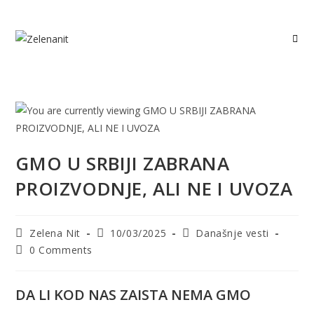
Skip
to
content
GMO U SRBIJI ZABRANA
PROIZVODNJE, ALI NE I UVOZA
Post
Post
Post
Zelena Nit
10/03/2025
Današnje vesti
author:
published:
category:
Post
0 Comments
comments:
D
A LI KOD NAS ZAISTA NEMA GMO