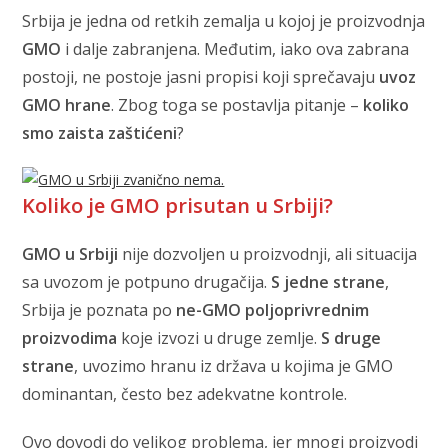
Srbija je jedna od retkih zemalja u kojoj je proizvodnja
GMO
i dalje zabranjena. Međutim, iako ova zabrana
postoji, ne postoje jasni propisi koji sprečavaju
uvoz
GMO hrane
. Zbog toga se postavlja pitanje –
koliko
smo zaista zaštićeni
?
Koliko je GMO prisutan u Srbiji?
GMO u Srbiji
nije dozvoljen u proizvodnji, ali situacija
sa uvozom je potpuno drugačija.
S jedne strane
,
Srbija je poznata po
ne-GMO poljoprivrednim
proizvodima
koje izvozi u druge zemlje.
S druge
strane
, uvozimo hranu iz država u kojima je GMO
dominantan, često bez adekvatne kontrole.
Ovo dovodi do velikog problema, jer mnogi proizvodi