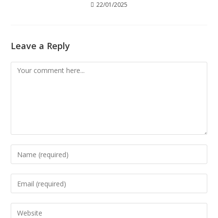
22/01/2025
Leave a Reply
Comment
Enter
your
name
Enter
or
your
username
email
Enter
to
address