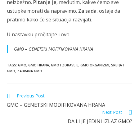
neizbežno.
Pitanje je
, međutim, kakve ćemo sve
ustupke morati da napravimo.
Za sada
, ostaje da
pratimo kako će se situacija razvijati.
U nastavku pročitajte i ovo
GMO – GENETSKI MOFIFIKOVANA HRANA
TAGS
:
GMO
,
GMO HRANA
,
GMO I ZDRAVLJE
,
GMO ORGANIZMI
,
SRBIJA I
GMO
,
ZABRANA GMO
Read
Previous Post
more
GMO – GENETSKI MODIFIKOVANA HRANA
articles
Next Post
DA LI JE JEDINI IZLAZ GMO?